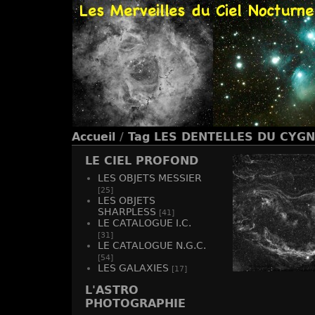
Accueil
/
Tag
LES DENTELLES DU CYG
LE CIEL PROFOND
LES OBJETS MESSIER
[25]
LES OBJETS
SHARPLESS
[41]
LE CATALOGUE I.C.
[31]
LE CATALOGUE N.G.C.
[54]
LES GALAXIES
[17]
LES DENTELL
L'ASTRO
PHOTOGRAPHIE
-
vue