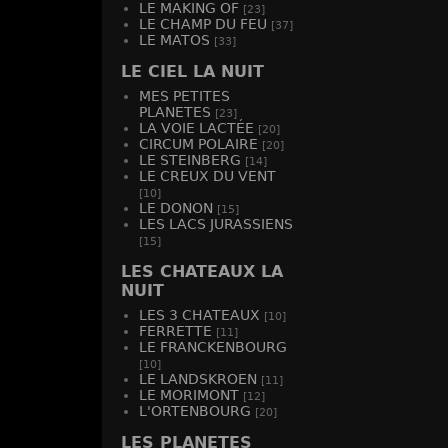
LE MAKING OF
[23]
LE CHAMP DU FEU
[37]
LE MATOS
[33]
LE CIEL LA NUIT
MES PETITES
PLANETES
[23]
LA VOIE LACTÉE
[20]
CIRCUM POLAIRE
[20]
LE STEINBERG
[14]
LE CREUX DU VENT
[10]
LE DONON
[15]
LES LACS JURASSIENS
[15]
LES CHATEAUX LA
NUIT
LES 3 CHATEAUX
[10]
FERRETTE
[11]
LE FRANCKENBOURG
[10]
LE LANDSKROEN
[11]
LE MORIMONT
[12]
L'ORTENBOURG
[20]
LES PLANETES