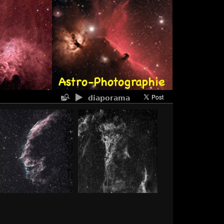
diaporama
NGC 6995
PICKERING
-
vue 2491 fois
NGC6960
-
vue 3227 fois