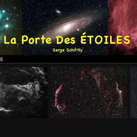
NE
ES DU CYGNE NGC
LES DENTELLES DU CYGNE NGC
6960
6960 & NGC 6995
 2681 fois
-
vue 1896 fois