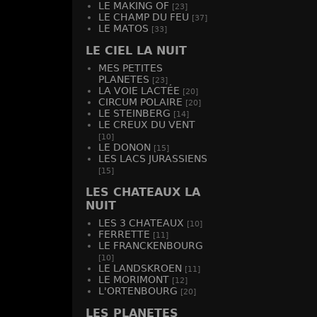
LE MAKING OF
[23]
LE CHAMP DU FEU
[37]
LE MATOS
[33]
LE CIEL LA NUIT
MES PETITES
PLANETES
[23]
LA VOIE LACTÉE
[20]
CIRCUM POLAIRE
[20]
LE STEINBERG
[14]
LE CREUX DU VENT
[10]
LE DONON
[15]
LES LACS JURASSIENS
[15]
LES CHATEAUX LA
NUIT
LES 3 CHATEAUX
[10]
FERRETTE
[11]
LE FRANCKENBOURG
[10]
LE LANDSKROEN
[11]
LE MORIMONT
[12]
L'ORTENBOURG
[20]
LES PLANETES