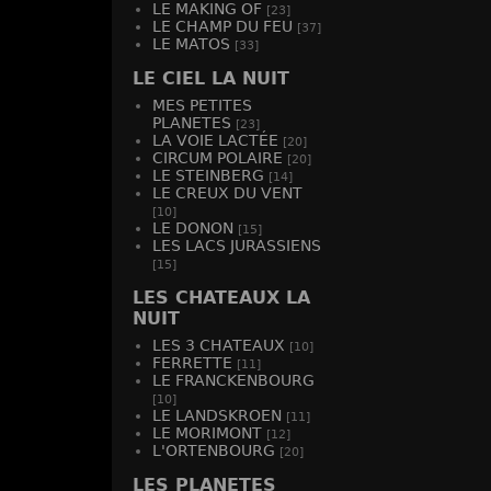
LA SORC
LE MAKING OF
[23]
-
vue 2375
LE CHAMP DU FEU
[37]
LE MATOS
[33]
LE CIEL LA NUIT
MES PETITES
PLANETES
[23]
LA VOIE LACTÉE
[20]
CIRCUM POLAIRE
[20]
LE STEINBERG
[14]
LE CREUX DU VENT
[10]
LE DONON
[15]
LES LACS JURASSIENS
[15]
LES CHATEAUX LA
NUIT
LES 3 CHATEAUX
[10]
FERRETTE
[11]
LE FRANCKENBOURG
[10]
LE LANDSKROEN
[11]
LE MORIMONT
[12]
L'ORTENBOURG
[20]
LES PLANETES