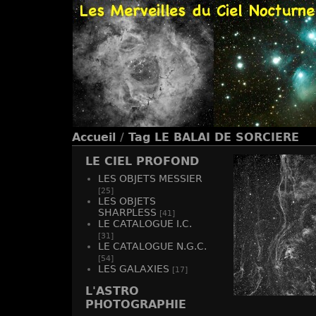
Accueil
/
Tag
LE BALAI DE SORCIERE
LE CIEL PROFOND
LES OBJETS MESSIER
[25]
LES OBJETS
SHARPLESS
[41]
LE CATALOGUE I.C.
[31]
LE CATALOGUE N.G.C.
[54]
LES GALAXIES
[17]
L'ASTRO
PHOTOGRAPHIE
NGC 6960 LE