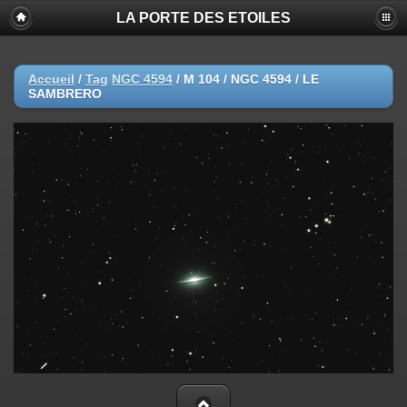
LA PORTE DES ETOILES
Accueil
/
Tag
NGC 4594
/
M 104 / NGC 4594 / LE
SAMBRERO